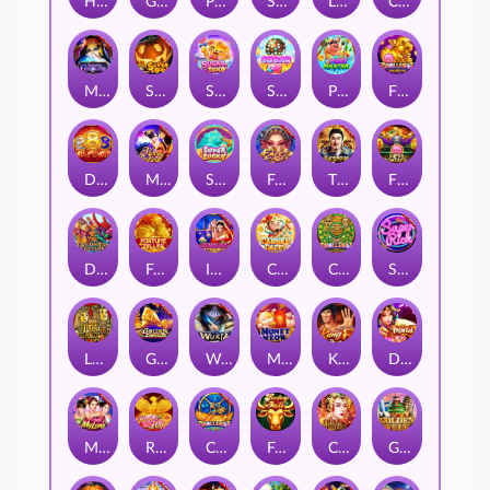
HIYAS GEMS
Go Clash
PYRAMID OF FLAMES
Super Powerful
LUCKY ACE
Challenge・Golden Pig
Madame Caroline
Super Boom
SUGAR TEDDY
SUGAR BOOM
Piggy Master
FEATURE BUY - Golden Pig
DA FU GUI
Moon Festival
SUPER LUCKY
Face Off
The Empire
FEATURE BUY・SUPER POWERFUL
Dragon Boat Festival
Fortune Teller
India Treasure
CAISHEN DADDY
Challenge・Mayan Calendar
Super Rich
Lucky Poker 2
Golden Zongzi
Wu Xia
Money Meow
KungFu
DIAO CHAN FA DA CAI
My Lord
Rich & Happy
CHALLENGE・FU LU SHOU XI
Fortune Bull
China Empress
Golden Week