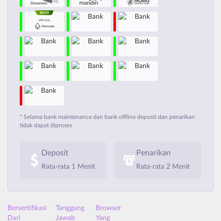
* Selama bank maintenance dan bank offline deposit dan penarikan
tidak dapat diproses
Deposit
Penarikan
Rata-rata 1 Menit
Rata-rata 2 Menit
Bersertifikasi
Tanggung
Browser
Dari
Jawab
Yang