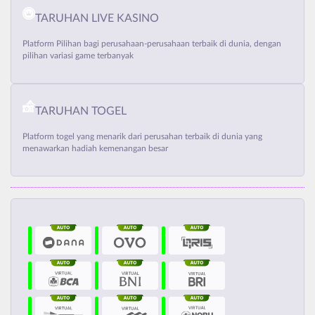
TARUHAN LIVE KASINO
Platform Pilihan bagi perusahaan-perusahaan terbaik di dunia, dengan
pilihan variasi game terbanyak
TARUHAN TOGEL
Platform togel yang menarik dari perusahan terbaik di dunia yang
menawarkan hadiah kemenangan besar