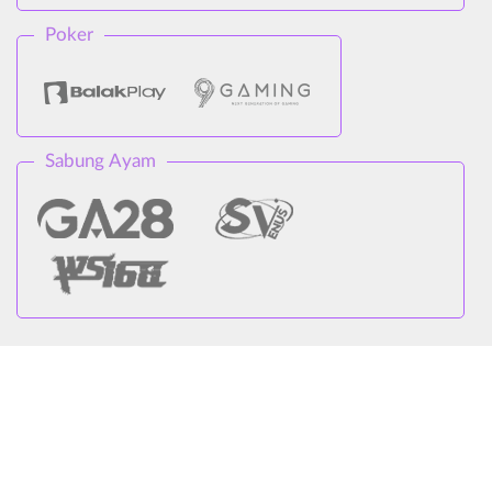
Poker
Sabung Ayam