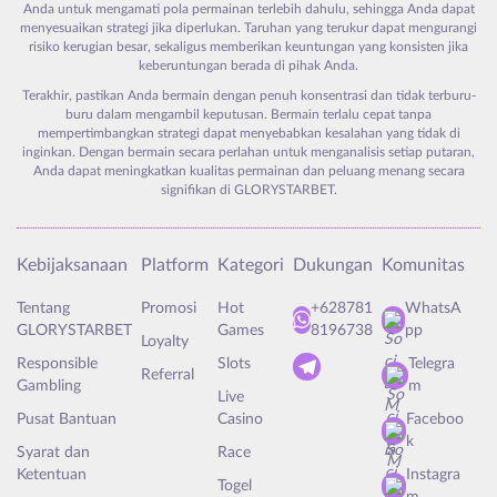
Anda untuk mengamati pola permainan terlebih dahulu, sehingga Anda dapat
menyesuaikan strategi jika diperlukan. Taruhan yang terukur dapat mengurangi
risiko kerugian besar, sekaligus memberikan keuntungan yang konsisten jika
keberuntungan berada di pihak Anda.
Terakhir, pastikan Anda bermain dengan penuh konsentrasi dan tidak terburu-
buru dalam mengambil keputusan. Bermain terlalu cepat tanpa
mempertimbangkan strategi dapat menyebabkan kesalahan yang tidak di
inginkan. Dengan bermain secara perlahan untuk menganalisis setiap putaran,
Anda dapat meningkatkan kualitas permainan dan peluang menang secara
signifikan di GLORYSTARBET.
Kebijaksanaan
Platform
Kategori
Dukungan
Komunitas
Tentang
Promosi
Hot
+628781
WhatsA
GLORYSTARBET
Games
8196738
pp
Loyalty
Responsible
Slots
Telegra
Referral
Gambling
m
Live
Pusat Bantuan
Casino
Faceboo
k
Syarat dan
Race
Ketentuan
Instagra
Togel