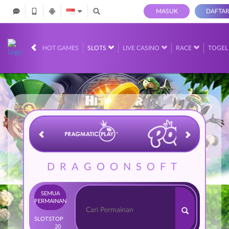
MASUK
DAFTA
IDR
12,670,316,
HOT GAMES
SLOTS
LIVE CASINO
RACE
TOGE
DRAGOONSOFT
SEMUA
PERMAINAN
SLOTS
TOP
20