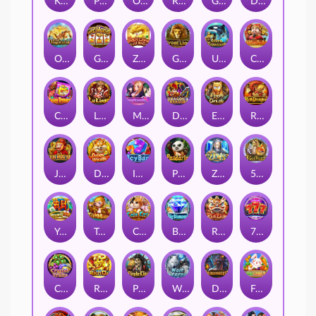
King's Sword
Party Night
Overlord & Concubine
Roll in Money
Grand Sheriff
Diamond Mogul
Over Dragon's Gate
Get Money
Zhen Long Ju Bao
Great Lion
Ultra Treasure
Caishen Coming
Candy Dynasty
LU LING QI
Many Beauties
Dragon's Treasure
Egypt Oracle
Rich Dragon
JIN HOU YE
Doggy Wealth
Icy Bar
Pandaria
Zeus
5 God Beast
You Will Win
Triple Monkey
Coin Cat
Big Diamond
Rich Lion
777
Crystal Fruits
Rich Ox
Pirate King
Wolf Legend
Dragonburst
Farm Family