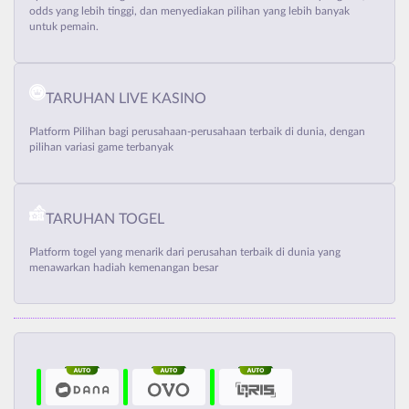
odds yang lebih tinggi, dan menyediakan pilihan yang lebih banyak
untuk pemain.
TARUHAN LIVE KASINO
Platform Pilihan bagi perusahaan-perusahaan terbaik di dunia, dengan
pilihan variasi game terbanyak
TARUHAN TOGEL
Platform togel yang menarik dari perusahan terbaik di dunia yang
menawarkan hadiah kemenangan besar