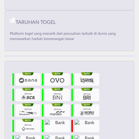
TARUHAN TOGEL
Platform togel yang menarik dari perusahan terbaik di dunia yang
menawarkan hadiah kemenangan besar