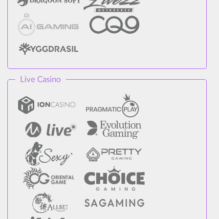
Live Casino