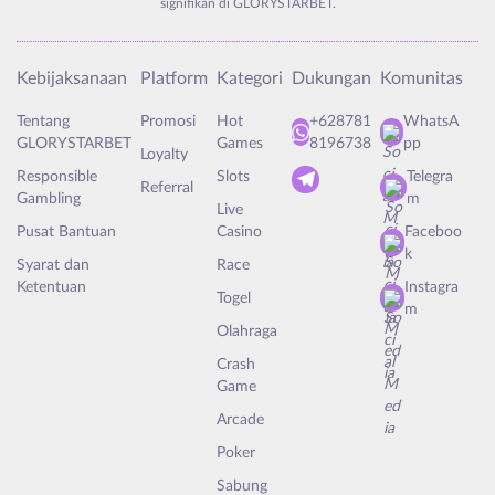
signifikan di GLORYSTARBET.
Kebijaksanaan
Platform
Kategori
Dukungan
Komunitas
Tentang
Promosi
Hot
+628781
WhatsA
GLORYSTARBET
Games
8196738
pp
Loyalty
Responsible
Slots
Telegra
Referral
Gambling
m
Live
Pusat Bantuan
Casino
Faceboo
k
Syarat dan
Race
Ketentuan
Instagra
Togel
m
Olahraga
Crash
Game
Arcade
Poker
Sabung