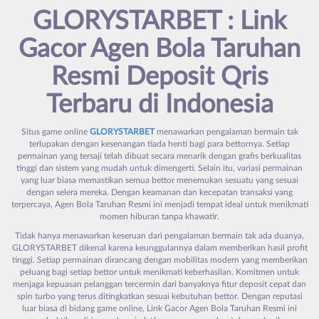
GLORYSTARBET : Link
Gacor Agen Bola Taruhan
Resmi Deposit Qris
Terbaru di Indonesia
Situs game online
GLORYSTARBET
menawarkan pengalaman bermain tak
terlupakan dengan kesenangan tiada henti bagi para bettornya. Setiap
permainan yang tersaji telah dibuat secara menarik dengan grafis berkualitas
tinggi dan sistem yang mudah untuk dimengerti. Selain itu, variasi permainan
yang luar biasa memastikan semua bettor menemukan sesuatu yang sesuai
dengan selera mereka. Dengan keamanan dan kecepatan transaksi yang
terpercaya, Agen Bola Taruhan Resmi ini menjadi tempat ideal untuk menikmati
momen hiburan tanpa khawatir.
Tidak hanya menawarkan keseruan dari pengalaman bermain tak ada duanya,
GLORYSTARBET dikenal karena keunggulannya dalam memberikan hasil profit
tinggi. Setiap permainan dirancang dengan mobilitas modern yang memberikan
peluang bagi setiap bettor untuk menikmati keberhasilan. Komitmen untuk
menjaga kepuasan pelanggan tercermin dari banyaknya fitur deposit cepat dan
spin turbo yang terus ditingkatkan sesuai kebutuhan bettor. Dengan reputasi
luar biasa di bidang game online, Link Gacor Agen Bola Taruhan Resmi ini