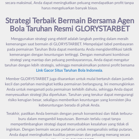
secara maksimal, Anda dapat meningkatkan peluang mendapatkan profit tanpa
harus mengeluarkan banyak biaya.
Strategi Terbaik Bermain Bersama Agen
Bola Taruhan Resmi GLORYSTARBET
Menggunakan strategi yang efektif adalah langkah penting dalam meraih
kemenangan saat bermain di GLORYSTARBET. Mempelajari tabel pembayaran
pada permainan Taruhan Bola dapat membantu Anda mengidentifikasi taktik
kemenangan dengan keuntungan tertinggi. Dengan memahami kombinasi
strategi yang mantap dan peluang pembayarannya, Anda dapat mengatur
taruhan dengan lebih strategis, sehingga memaksimalkan potensi profit bersama
Link Gacor Situs Taruhan Bola Indonesia
.
Member GLORYSTARBET juga disarankan untuk mulai bertaruh dalam jumlah
kecil dan perlahan meningkat ketika permainan berlangsung. Ini memungkinkan
Anda untuk mengamati pola permainan terlebih dahulu, sehingga Anda dapat
menyesuaikan strategi jika diperlukan. Taruhan yang terukur dapat mengurangi
risiko kerugian besar, sekaligus memberikan keuntungan yang konsisten jika
keberuntungan berada di pihak Anda.
Terakhir, pastikan Anda bermain dengan penuh konsentrasi dan tidak terburu-
buru dalam mengambil keputusan. Bermain terlalu cepat tanpa
mempertimbangkan strategi dapat menyebabkan kesalahan yang tidak di
inginkan. Dengan bermain secara perlahan untuk menganalisis setiap putaran,
Anda dapat meningkatkan kualitas permainan dan peluang menang secara