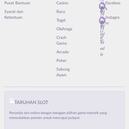
Pusat Bantuan
Casino
Faceboo
k
Syarat dan
Race
Ketentuan
Instagra
Togel
m
Olahraga
Crash
Game
Arcade
Poker
Sabung
Ayam
TARUHAN SLOT
Penyedia slot online dengan beragam pilihan game menarik yang
memudahkan pemain untuk mencapai jackpot