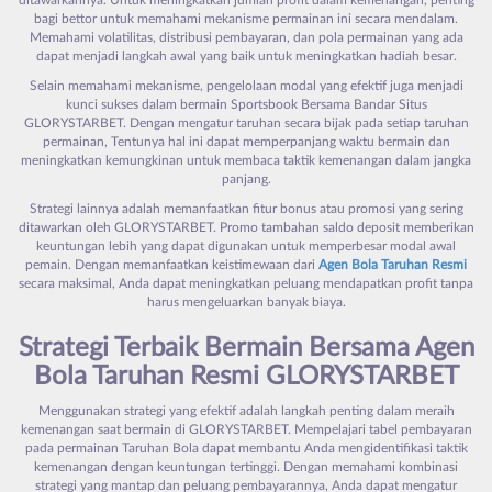
ditawarkannya. Untuk meningkatkan jumlah profit dalam kemenangan, penting
bagi bettor untuk memahami mekanisme permainan ini secara mendalam.
Memahami volatilitas, distribusi pembayaran, dan pola permainan yang ada
dapat menjadi langkah awal yang baik untuk meningkatkan hadiah besar.
Selain memahami mekanisme, pengelolaan modal yang efektif juga menjadi
kunci sukses dalam bermain Sportsbook Bersama Bandar Situs
GLORYSTARBET. Dengan mengatur taruhan secara bijak pada setiap taruhan
permainan, Tentunya hal ini dapat memperpanjang waktu bermain dan
meningkatkan kemungkinan untuk membaca taktik kemenangan dalam jangka
panjang.
Strategi lainnya adalah memanfaatkan fitur bonus atau promosi yang sering
ditawarkan oleh GLORYSTARBET. Promo tambahan saldo deposit memberikan
keuntungan lebih yang dapat digunakan untuk memperbesar modal awal
pemain. Dengan memanfaatkan keistimewaan dari
Agen Bola Taruhan Resmi
secara maksimal, Anda dapat meningkatkan peluang mendapatkan profit tanpa
harus mengeluarkan banyak biaya.
Strategi Terbaik Bermain Bersama Agen
Bola Taruhan Resmi GLORYSTARBET
Menggunakan strategi yang efektif adalah langkah penting dalam meraih
kemenangan saat bermain di GLORYSTARBET. Mempelajari tabel pembayaran
pada permainan Taruhan Bola dapat membantu Anda mengidentifikasi taktik
kemenangan dengan keuntungan tertinggi. Dengan memahami kombinasi
strategi yang mantap dan peluang pembayarannya, Anda dapat mengatur