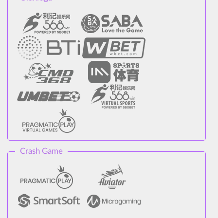
Crash Game