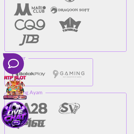
Poker
Sabung Ayam