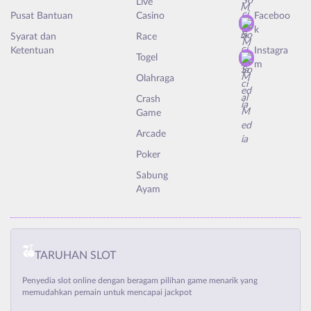
Live
Pusat Bantuan
Casino
Faceboo
k
Syarat dan
Race
Ketentuan
Instagra
Togel
m
Olahraga
Crash
Game
Arcade
Poker
Sabung
Ayam
TARUHAN SLOT
Penyedia slot online dengan beragam pilihan game menarik yang
memudahkan pemain untuk mencapai jackpot