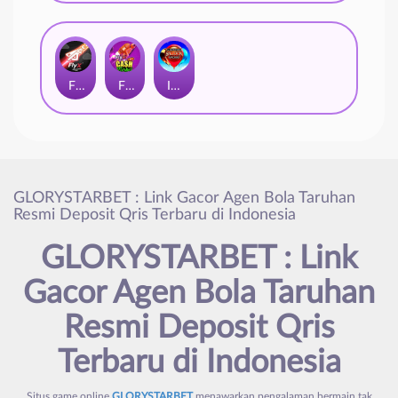
FlyX
FlyX Cash Turbo
Incredible Balloon Machine
GLORYSTARBET : Link Gacor Agen Bola Taruhan
Resmi Deposit Qris Terbaru di Indonesia
GLORYSTARBET : Link
Gacor Agen Bola Taruhan
Resmi Deposit Qris
Terbaru di Indonesia
Situs game online
GLORYSTARBET
menawarkan pengalaman bermain tak