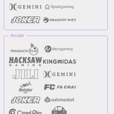
Arcade