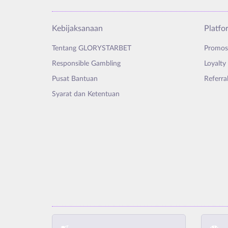
Kebijaksanaan
Platfo
Tentang GLORYSTARBET
Promos
Responsible Gambling
Loyalty
Pusat Bantuan
Referra
Syarat dan Ketentuan