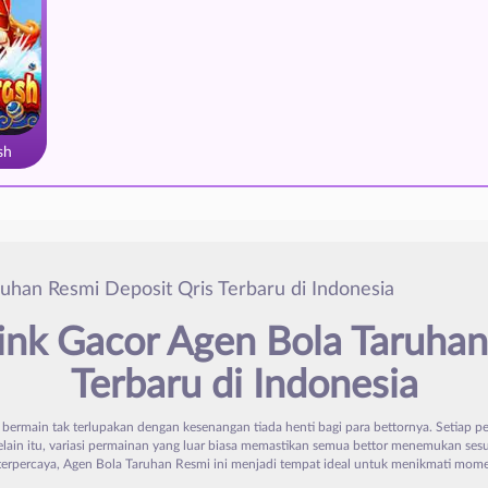
sh
han Resmi Deposit Qris Terbaru di Indonesia
k Gacor Agen Bola Taruhan
Terbaru di Indonesia
main tak terlupakan dengan kesenangan tiada henti bagi para bettornya. Setiap perm
Selain itu, variasi permainan yang luar biasa memastikan semua bettor menemukan s
 terpercaya, Agen Bola Taruhan Resmi ini menjadi tempat ideal untuk menikmati mome