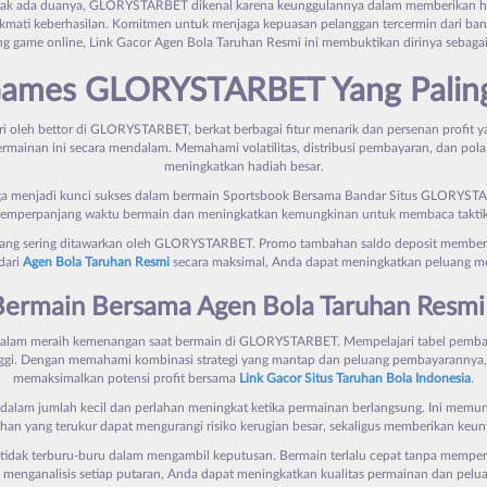
ak ada duanya, GLORYSTARBET dikenal karena keunggulannya dalam memberikan hasil 
mati keberhasilan. Komitmen untuk menjaga kepuasan pelanggan tercermin dari banyak
dang game online, Link Gacor Agen Bola Taruhan Resmi ini membuktikan dirinya sebag
Games
GLORYSTARBET
Yang Palin
ri oleh bettor di GLORYSTARBET, berkat berbagai fitur menarik dan persenan profit 
ainan ini secara mendalam. Memahami volatilitas, distribusi pembayaran, dan pola
meningkatkan hadiah besar.
ga menjadi kunci sukses dalam bermain Sportsbook Bersama Bandar Situs GLORYSTAR
 memperpanjang waktu bermain dan meningkatkan kemungkinan untuk membaca takti
i yang sering ditawarkan oleh GLORYSTARBET. Promo tambahan saldo deposit membe
dari
Agen Bola Taruhan Resmi
secara maksimal, Anda dapat meningkatkan peluang me
k Bermain Bersama Agen Bola Taruhan Re
ng dalam meraih kemenangan saat bermain di GLORYSTARBET. Mempelajari tabel pem
nggi. Dengan memahami kombinasi strategi yang mantap dan peluang pembayarannya, A
memaksimalkan potensi profit bersama
Link Gacor Situs Taruhan Bola Indonesia
.
lam jumlah kecil dan perlahan meningkat ketika permainan berlangsung. Ini memun
uhan yang terukur dapat mengurangi risiko kerugian besar, sekaligus memberikan keu
 tidak terburu-buru dalam mengambil keputusan. Bermain terlalu cepat tanpa memper
k menganalisis setiap putaran, Anda dapat meningkatkan kualitas permainan dan pel