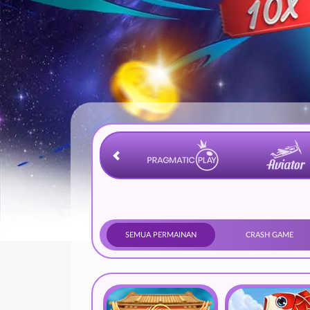
SEMUA PERMAINAN
CRASH GAME